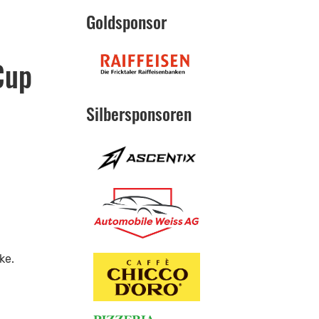
Goldsponsor
Cup
Silbersponsoren
ke.