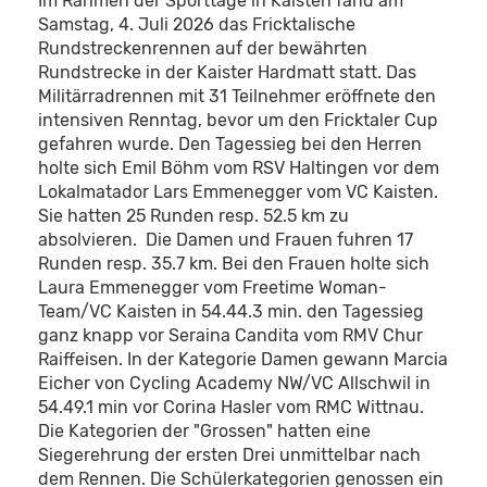
Im Rahmen der Sporttage in Kaisten fand am
Samstag, 4. Juli 2026 das Fricktalische
Rundstreckenrennen auf der bewährten
Rundstrecke in der Kaister Hardmatt statt. Das
Militärradrennen mit 31 Teilnehmer eröffnete den
intensiven Renntag, bevor um den Fricktaler Cup
gefahren wurde. Den Tagessieg bei den Herren
holte sich Emil Böhm vom RSV Haltingen vor dem
Lokalmatador Lars Emmenegger vom VC Kaisten.
Sie hatten 25 Runden resp. 52.5 km zu
absolvieren. Die Damen und Frauen fuhren 17
Runden resp. 35.7 km. Bei den Frauen holte sich
Laura Emmenegger vom Freetime Woman-
Team/VC Kaisten in 54.44.3 min. den Tagessieg
ganz knapp vor Seraina Candita vom RMV Chur
Raiffeisen. In der Kategorie Damen gewann Marcia
Eicher von Cycling Academy NW/VC Allschwil in
54.49.1 min vor Corina Hasler vom RMC Wittnau.
Die Kategorien der "Grossen" hatten eine
Siegerehrung der ersten Drei unmittelbar nach
dem Rennen. Die Schülerkategorien genossen ein